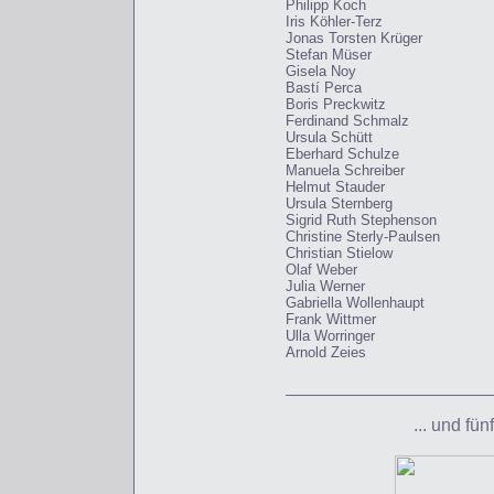
Philipp Koch
Iris Köhler-Terz
Jonas Torsten Krüger
Stefan Müser
Gisela Noy
Bastí Perca
Boris Preckwitz
Ferdinand Schmalz
Ursula Schütt
Eberhard Schulze
Manuela Schreiber
Helmut Stauder
Ursula Sternberg
Sigrid Ruth Stephenson
Christine Sterly-Paulsen
Christian Stielow
Olaf Weber
Julia Werner
Gabriella Wollenhaupt
Frank Wittmer
Ulla Worringer
Arnold Zeies
... und fü