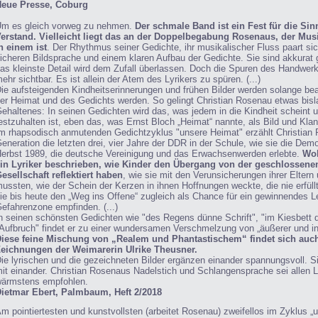
eue Presse, Coburg
m es gleich vorweg zu nehmen.
Der schmale Band ist ein Fest für die Si
erstand. Vielleicht liegt das an der Doppelbegabung Rosenaus, der Mus
n einem ist
. Der Rhythmus seiner Gedichte, ihr musikalischer Fluss paart sic
icheren Bildsprache und einem klaren Aufbau der Gedichte. Sie sind akkurat g
as kleinste Detail wird dem Zufall überlassen. Doch die Spuren des Handwerk
ehr sichtbar. Es ist allein der Atem des Lyrikers zu spüren. (...)
ie aufsteigenden Kindheitserinnerungen und frühen Bilder werden solange beat
er Heimat und des Gedichts werden. So gelingt Christian Rosenau etwas bisl
ehaltenes: In seinen Gedichten wird das, was jedem in die Kindheit scheint u
estzuhalten ist, eben das, was Ernst Bloch „Heimat“ nannte, als Bild und Kla
m rhapsodisch anmutenden Gedichtzyklus "unsere Heimat" erzählt Christian 
eneration die letzten drei, vier Jahre der DDR in der Schule, wie sie die Dem
erbst 1989, die deutsche Vereinigung und das Erwachsenwerden erlebte.
Woh
in Lyriker beschrieben, wie Kinder den Übergang von der geschlossenen
esellschaft reflektiert haben
, wie sie mit den Verunsicherungen ihrer Eltern
ussten, wie der Schein der Kerzen in ihnen Hoffnungen weckte, die nie erfüll
ie bis heute den „Weg ins Offene“ zugleich als Chance für ein gewinnendes L
efahrenzone empfinden. (...)
n seinen schönsten Gedichten wie "des Regens dünne Schrift", "im Kiesbett d
Aufbruch" findet er zu einer wundersamen Verschmelzung von „äußerer und inn
iese feine Mischung von „Realem und Phantastischem“ findet sich auch
eichnungen der Weimarerin Ulrike Theusner.
ie lyrischen und die gezeichneten Bilder ergänzen einander spannungsvoll. 
it einander. Christian Rosenaus Nadelstich und Schlangensprache sei allen 
ärmstens empfohlen.
ietmar Ebert, Palmbaum, Heft 2/2018
m pointiertesten und kunstvollsten (arbeitet Rosenau) zweifellos im Zyklus „