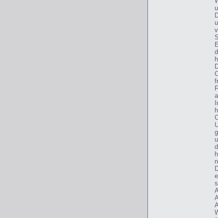
W
u
D
u
v
S
E
d
h
D
C
f
F
a
I
h
O
U
g
u
d
h
n
D
e
s
A
A
A
W