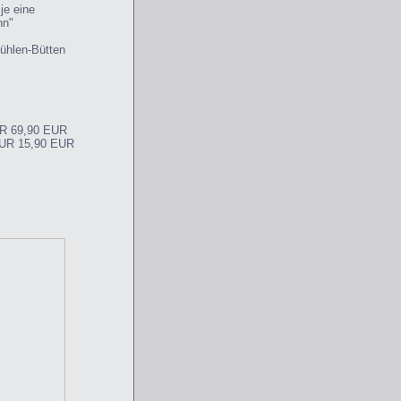
 je eine
nn"
ühlen-Bütten
UR 69,90 EUR
EUR 15,90 EUR