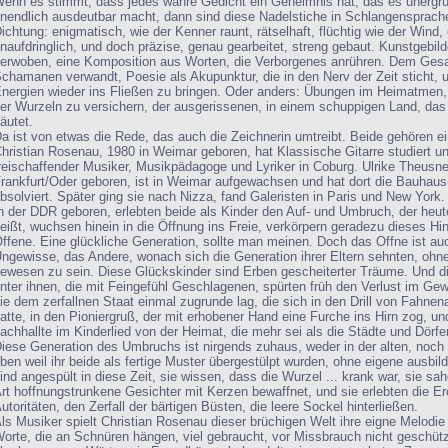
enn es stimmt, dass jedes wahre Gedicht ein Geheimnis hat, das es unergrü
nendlich ausdeutbar macht, dann sind diese Nadelstiche in Schlangensprach
ichtung: enigmatisch, wie der Kenner raunt, rätselhaft, flüchtig wie der Wind, 
naufdringlich, und doch präzise, genau gearbeitet, streng gebaut. Kunstgebild
erwoben, eine Komposition aus Worten, die Verborgenes anrühren. Dem Ges
chamanen verwandt, Poesie als Akupunktur, die in den Nerv der Zeit sticht,
nergien wieder ins Fließen zu bringen. Oder anders: Übungen im Heimatmen,
er Wurzeln zu versichern, der ausgerissenen, in einem schuppigen Land, das
äutet.
a ist von etwas die Rede, das auch die Zeichnerin umtreibt. Beide gehören ei
hristian Rosenau, 1980 in Weimar geboren, hat Klassische Gitarre studiert un
reischaffender Musiker, Musikpädagoge und Lyriker in Coburg. Ulrike Theusne
rankfurt/Oder geboren, ist in Weimar aufgewachsen und hat dort die Bauhaus-
bsolviert. Später ging sie nach Nizza, fand Galeristen in Paris und New York.
n der DDR geboren, erlebten beide als Kinder den Auf- und Umbruch, der heu
eißt, wuchsen hinein in die Öffnung ins Freie, verkörpern geradezu dieses H
ffene. Eine glückliche Generation, sollte man meinen. Doch das Offne ist au
ngewisse, das Andere, wonach sich die Generation ihrer Eltern sehnten, ohne
ewesen zu sein. Diese Glückskinder sind Erben gescheiterter Träume. Und d
nter ihnen, die mit Feingefühl Geschlagenen, spürten früh den Verlust im Gew
ie dem zerfallnen Staat einmal zugrunde lag, die sich in den Drill von Fahnen
atte, in den Pioniergruß, der mit erhobener Hand eine Furche ins Hirn zog, u
achhallte im Kinderlied von der Heimat, die mehr sei als die Städte und Dörfer
iese Generation des Umbruchs ist nirgends zuhaus, weder in der alten, noch 
ben weil ihr beide als fertige Muster übergestülpt wurden, ohne eigene ausbil
ind angespült in diese Zeit, sie wissen, dass die Wurzel ... krank war, sie s
rt hoffnungstrunkene Gesichter mit Kerzen bewaffnet, und sie erlebten die Ero
utoritäten, den Zerfall der bärtigen Büsten, die leere Sockel hinterließen.
ls Musiker spielt Christian Rosenau dieser brüchigen Welt ihre eigne Melodie 
orte, die an Schnüren hängen, viel gebraucht, vor Missbrauch nicht geschütz