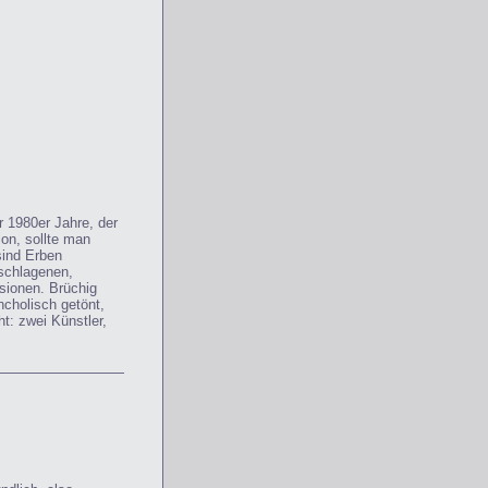
r 1980er Jahre, der
ion, sollte man
sind Erben
eschlagenen,
usionen. Brüchig
ncholisch getönt,
t: zwei Künstler,