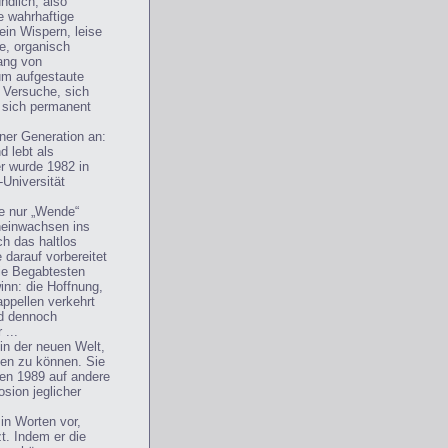
ndlich, also
e wahrhaftige
ein Wispern, leise
e, organisch
ang von
 um aufgestaute
 Versuche, sich
 sich permanent
ner Generation an:
d lebt als
r wurde 1982 in
Universität
te nur „Wende“
ineinwachsen ins
ch das haltlos
 darauf vorbereitet
ie Begabtesten
inn: die Hoffnung,
appellen verkehrt
nd dennoch
 ...
in der neuen Welt,
den zu können. Sie
ahen 1989 auf andere
sion jeglicher
in Worten vor,
t. Indem er die