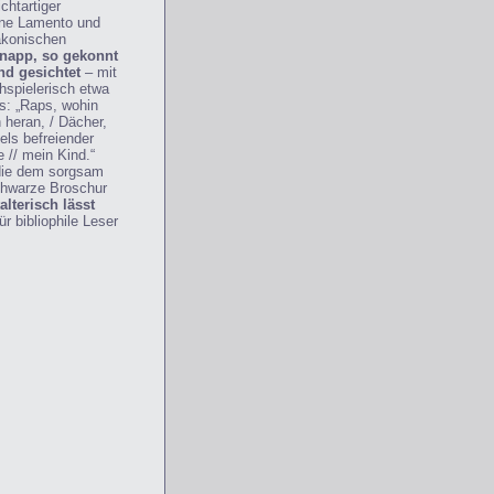
chtartiger
hne Lamento und
lakonischen
napp, so gekonnt
nd gesichtet
– mit
hspielerisch etwa
s: „Raps, wohin
heran, / Dächer,
els befreiender
 // mein Kind.“
die dem sorgsam
chwarze Broschur
lterisch lässt
r bibliophile Leser