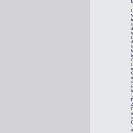
N
U
V
i
s
d
m
D
d
G
f
I
G
H
e
G
m
s
G
I
"
D
Z
D
m
w
D
A