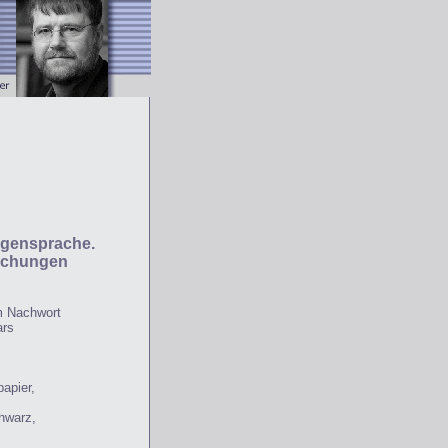
ngensprache.
eichungen
em Nachwort
ars
apier,
hwarz,