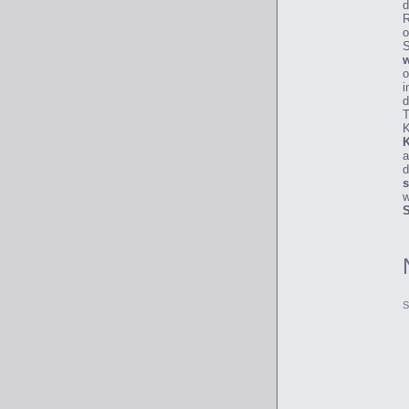
d
R
o
S
w
o
i
d
T
K
K
a
d
s
w
S
S