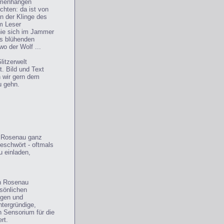
mmenhängen
chten: da ist von
n der Klinge des
im Leser
 nie sich im Jammer
os blühenden
o der Wolf ...
litzerwelt
t. Bild und Text
n wir gern dem
u gehn.
an Rosenau ganz
eschwört - oftmals
u einladen,
ian Rosenau
rsönlichen
ngen und
tergründige,
n Sensorium für die
rt.