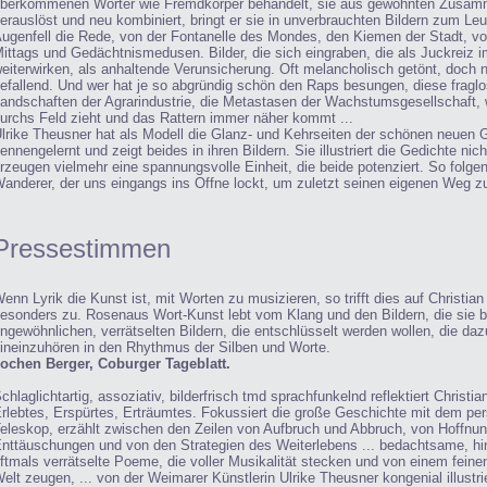
berkommenen Wörter wie Fremdkörper behandelt, sie aus gewohnten Zusa
erauslöst und neu kombiniert, bringt er sie in unverbrauchten Bildern zum Leu
ugenfell die Rede, von der Fontanelle des Mondes, den Kiemen der Stadt, vo
ittags und Gedächtnismedusen. Bilder, die sich eingraben, die als Juckreiz 
eiterwirken, als anhaltende Verunsicherung. Oft melancholisch getönt, doch
efallend. Und wer hat je so abgründig schön den Raps besungen, diese fragl
andschaften der Agrarindustrie, die Metastasen der Wachstumsgesellschaft, w
urchs Feld zieht und das Rattern immer näher kommt ...
lrike Theusner hat als Modell die Glanz- und Kehrseiten der schönen neuen G
ennengelernt und zeigt beides in ihren Bildern. Sie illustriert die Gedichte nich
rzeugen vielmehr eine spannungsvolle Einheit, die beide potenziert. So folge
anderer, der uns eingangs ins Offne lockt, um zuletzt seinen eigenen Weg z
Pressestimmen
enn Lyrik die Kunst ist, mit Worten zu musizieren, so trifft dies auf Christi
esonders zu. Rosenaus Wort-Kunst lebt vom Klang und den Bildern, die sie b
ngewöhnlichen, verrätselten Bildern, die entschlüsselt werden wollen, die daz
ineinzuhören in den Rhythmus der Silben und Worte.
ochen Berger, Coburger Tageblatt.
chlaglichtartig, assoziativ, bilderfrisch tmd sprachfunkelnd reflektiert Christ
rlebtes, Erspürtes, Erträumtes. Fokussiert die große Geschichte mit dem pe
eleskop, erzählt zwischen den Zeilen von Aufbruch und Abbruch, von Hoffnu
nttäuschungen und von den Strategien des Weiterlebens ... bedachtsame, hin
ftmals verrätselte Poeme, die voller Musikalität stecken und von einem feine
elt zeugen, ... von der Weimarer Künstlerin Ulrike Theusner kongenial illustrie