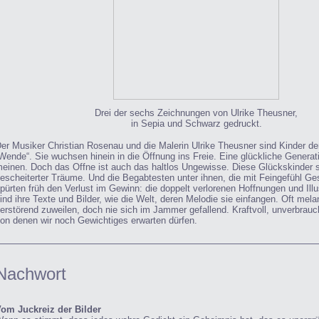
Drei der sechs Zeichnungen von Ulrike Theusner,
in Sepia und Schwarz gedruckt.
er Musiker Christian Rosenau und die Malerin Ulrike Theusner sind Kinder de
Wende“. Sie wuchsen hinein in die Öffnung ins Freie. Eine glückliche Generat
einen. Doch das Offne ist auch das haltlos Ungewisse. Diese Glückskinder 
escheiterter Träume. Und die Begabtesten unter ihnen, die mit Feingefühl G
pürten früh den Verlust im Gewinn: die doppelt verlorenen Hoffnungen und Ill
ind ihre Texte und Bilder, wie die Welt, deren Melodie sie einfangen. Oft mela
erstörend zuweilen, doch nie sich im Jammer gefallend. Kraftvoll, unverbrauch
on denen wir noch Gewichtiges erwarten dürfen.
Nachwort
om Juckreiz der Bilder