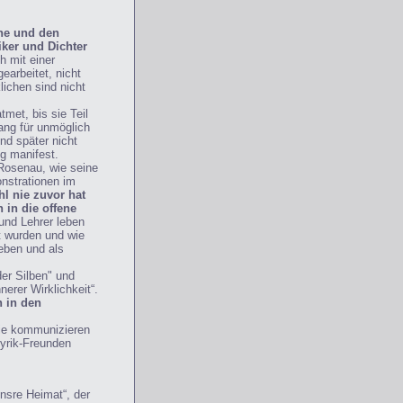
nne und den
iker und Dichter
h mit einer
earbeitet, nicht
lichen sind nicht
met, bis sie Teil
ang für unmöglich
nd später nicht
ng manifest.
Rosenau, wie seine
onstrationen im
l nie zuvor hat
 in die offene
 und Lehrer leben
t wurden und wie
eben und als
er Silben" und
erer Wirklichkeit“.
 in den
Sie kommunizieren
Lyrik-Freunden
unsre Heimat“, der