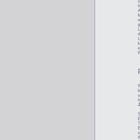
ü
h
A
M
w
g
L
d
U
k
e
W
W
b
u
h
J
S
E
T
E
o
W