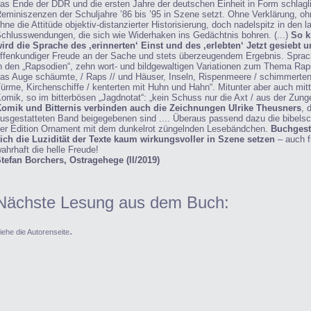
as Ende der DDR und die ersten Jahre der deutschen Einheit in Form schlagli
eminiszenzen der Schuljahre ’86 bis ’95 in Szene setzt. Ohne Verklärung, o
hne die Attitüde objektiv-distanzierter Historisierung, doch nadelspitz in den 
chlusswendungen, die sich wie Widerhaken ins Gedächtnis bohren. (...)
So k
ird die Sprache des ‚erinnerten‘ Einst und des ‚erlebten‘ Jetzt gesiebt u
ffenkundiger Freude an der Sache und stets überzeugendem Ergebnis. Sprac
n den „Rapsodien“, zehn wort- und bildgewaltigen Variationen zum Thema Rap
as Auge schäumte, / Raps // und Häuser, Inseln, Rispenmeere / schimmerten 
ürme, Kirchenschiffe / kenterten mit Huhn und Hahn“. Mitunter aber auch mitt
omik, so im bitterbösen „Jagdnotat“: „kein Schuss nur die Axt / aus der Zunge
omik und Bitternis verbinden auch die Zeichnungen Ulrike Theusners
, 
usgestatteten Band beigegebenen sind .... Überaus passend dazu die bibels
er Edition Ornament mit dem dunkelrot züngelnden Lesebändchen.
Buchgesta
ich die Luzidität der Texte kaum wirkungsvoller in Szene setzen
– auch fü
ahrhaft die helle Freude!
tefan Borchers, Ostragehege (II/2019)
Nächste Lesung aus dem Buch:
.
iehe die Autorenseite