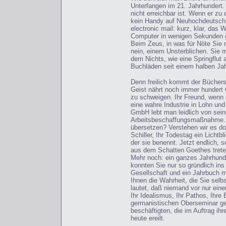
Unterfangen im 21. Jahrhundert. 
nicht erreichbar ist. Wenn er zu
kein Handy auf Neuhochdeutsch, 
electronic mail: kurz, klar, das
Computer in wenigen Sekunden g
Beim Zeus, in was für Nöte Sie m
nein, einem Unsterblichen. Sie 
dem Nichts, wie eine Springflut 
Buchläden seit einem halben Jah
Denn freilich kommt der Büchers
Geist nährt noch immer hundert
zu schweigen. Ihr Freund, wenn 
eine wahre Industrie in Lohn und
GmbH lebt man leidlich von sei
Arbeitsbeschaffungsmaßnahme. D
übersetzen? Verstehen wir es doc
Schiller, Ihr Todestag ein Lichtbl
der sie benennt. Jetzt endlich,
aus dem Schatten Goethes treten
Mehr noch: ein ganzes Jahrhunde
konnten Sie nur so gründlich ins
Gesellschaft und ein Jahrbuch m
Ihnen die Wahrheit, die Sie selb
lautet, daß niemand vor nur eine
Ihr Idealismus, Ihr Pathos, Ihre
germanistischen Oberseminar gest
beschäftigten, die im Auftrag ih
heute ereilt.