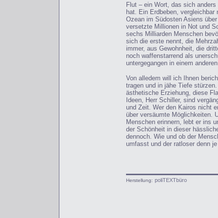
Flut – ein Wort, das sich anders
hat. Ein Erdbeben, vergleichbar 
Ozean im Südosten Asiens über d
versetzte Millionen in Not und S
sechs Milliarden Menschen bevölk
sich die erste nennt, die Mehrza
immer, aus Gewohnheit, die dritt
noch waffenstarrend als unerschü
untergegangen in einem anderen
Von alledem will ich Ihnen beric
tragen und in jähe Tiefe stürzen
ästhetische Erziehung, diese F
Ideen, Herr Schiller, sind verg
und Zeit. Wer den Kairos nicht e
über versäumte Möglichkeiten. U
Menschen erinnern, lebt er ins u
der Schönheit in dieser hässlich
dennoch. Wie und ob der Mensch
umfasst und der ratloser denn je
poliTEXTbüro
Herstellung: