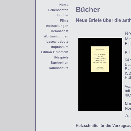
Home
Bücher
Lebensdaten
Bücher
Neue Briefe über die äs
Filme
Ausstellungen
Demnächst
Ne
Wortmeldungen
Me
Leseangebote
Ein
Impressum
Edition Ornament
Edi
Hörspiele
64 
Buchreihen
Büt
Datenschutz
Exe
ISB
EUR
Vor
mit
49,
Nur
Nor
Zu 
Holzschnitte für die Vorzugsa