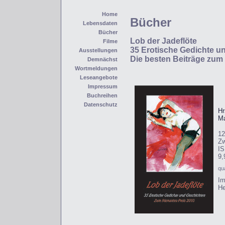
Home
Bücher
Lebensdaten
Bücher
Lob der Jadeflöte
Filme
35 Erotische Gedichte u
Ausstellungen
Die besten Beiträge zum
Demnächst
Wortmeldungen
Leseangebote
Impressum
Buchreihen
Datenschutz
Hr
M
12
Zw
IS
9,
qu
Im
He