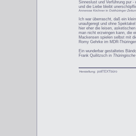
Sinneslust und Verführung pur - 
und die Liebe bleibt unerschöpfli
Annerose Kirchner in
Ostthüringer Zeitu
Ich war überrascht, daß ein kle
unaufgeregt und ohne Spektakel 
hier eher die leisen, asketisc
man nicht erzwingen kann, die e
Mackensen spielen selbst mit die
Romy Gehrke im MDR-Thüringen
Ein wunderbar gestaltetes Bändc
Frank Quilitzsch in
Thüringische
poliTEXTbüro
Herstellung: