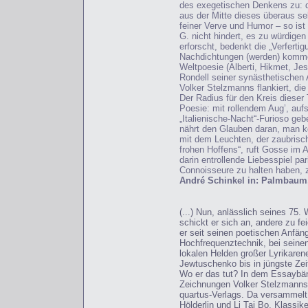
des exegetischen Denkens zu: d
aus der Mitte dieses überaus se
feiner Verve und Humor – so is
G. nicht hindert, es zu würdigen
erforscht, bedenkt die „Verfertig
Nachdichtungen (werden) kommen
Weltpoesie (Alberti, Hikmet, J
Rondell seiner synästhetischen 
Volker Stelzmanns flankiert, di
Der Radius für den Kreis dieser
Poesie: mit rollendem Aug’, auf
„Italienische-Nacht“-Furioso gebe
nährt den Glauben daran, man kö
mit dem Leuchten, der zaubrisc
frohen Hoffens“, ruft Gosse im
darin entrollende Liebesspiel par
Connoisseure zu halten haben, z
André Schinkel in: Palmbaum,
(...) Nun, anlässlich seines 75.
schickt er sich an, andere zu fe
er seit seinen poetischen Anfä
Hochfrequenztechnik, bei seine
lokalen Helden großer Lyrikaren
Jewtuschenko bis in jüngste Zei
Wo er das tut? In dem Essaybän
Zeichnungen Volker Stelzmanns e
quartus-Verlags. Da versammelt 
Hölderlin und Li Tai Bo, Klassik