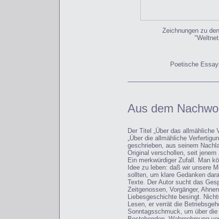
Zeichnungen
zu den
"Weltnet
P
oetische Essays
Aus dem Nachwo
Der Titel „Über das allmähliche 
„Über die allmähliche Verfertig
geschrieben, aus seinem Nachlaß
Original verschollen, seit jenem
Ein merkwürdiger Zufall. Man k
Idee zu leben: daß wir unsere M
sollten, um klare Gedanken dara
Texte. Der Autor sucht das Gesp
Zeitgenossen, Vorgänger, Ahnen,
Liebesgeschichte besingt. Nichts
Lesen, er verrät die Betriebsgeh
Sonntagsschmuck, um über die N
Bestehenden, Wahrnehmung von 