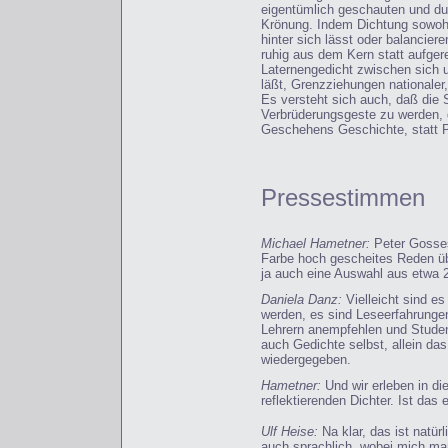
eigentümlich geschauten und d
Krönung. Indem Dichtung sowoh
hinter sich lässt oder balancie
ruhig aus dem Kern statt aufger
Laternengedicht zwischen sich 
läßt, Grenzziehungen nationaler,
Es versteht sich auch, daß die 
Verbrüderungsgeste zu werden, da
Geschehens Geschichte, statt 
Pressestimmen
Michael Hametner:
Peter Gosses
Farbe hoch gescheites Reden übe
ja auch eine Auswahl aus etwa 2
Daniela Danz:
Vielleicht sind es
werden, es sind Leseerfahrunge
Lehrern anempfehlen und Stude
auch Gedichte selbst, allein das
wiedergegeben.
Hametner:
Und wir erleben in d
reflektierenden Dichter. Ist das
Ulf Heise:
Na klar, das ist natür
auch sprachlich, wobei mich man