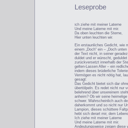
Leseprobe
ch ziehe mit meiner Laterne
I
Und meine Laterne mit mir.
Da oben leuchten die Sterne,
Hier unten leuchten wir.
Ein erstaunliches Gedicht, wie m
einem „Doch“ ein – „Doch unten 
der Text nicht, in seiner gerad
duldet und er wünscht, gedulde
zurückversetzt innerhalb der Ste
gelten-Lassen Aller – ein redli
indem dieses brüderliche Toler
Vermögen es nicht nötig hat, lau
gesagt:
Das Gedicht bietet sich dar ohn
übertölpeln. Es redet nicht nur 
belehrend über unsereinem steh
anheim? Ob wir seine heimelige
schwer. Wahrscheinlich auch des
daherkommt und so nicht nur Un
Lampion, dieses schüttere Falt
hebt sich derart mir, dem Lebend
Ich ziehe mit meiner Laterne
Und meine Laterne mit mir.
Andeutungsweise zeigen diese w