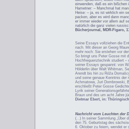
einwenden, daß es ein bißchen ins
Hametner: – Manchmal hat man d
Heise: – ja, es ist wirklich ein 
packen, aber es wird dann manchm
er immer wieder vor allem auf s
natürlich die ganz vielen russisch
Bücherjournal, MDR-Figaro, 1
Seine Essays vollziehen die En
nach. Mit dieser an Georg Maure
mehr noch: Sie erstehen vor de
So bringt uns Peter Gosse mit d
Hochfrequenztechnik studiert – 
seiner Essays gespannt: von Wa
Hölderlin über Walt Whitman, Se
Arendt bis hin zu Róža Domašc
und seine genaue Kenntnis der
Achmatowa, Juri Dombrowski, Be
erschließt Peter Gosse Gedicht
Lyrik seiner Generationsgefährte
Braun und des um acht Jahre jü
Dietmar Ebert, in: Thüringisc
Nachricht vom Leuchten der 
(...) In seiner Sammlung „Über 
den 75. Geburtstag des sächsis
6. Oktober zu feiern, wendet e