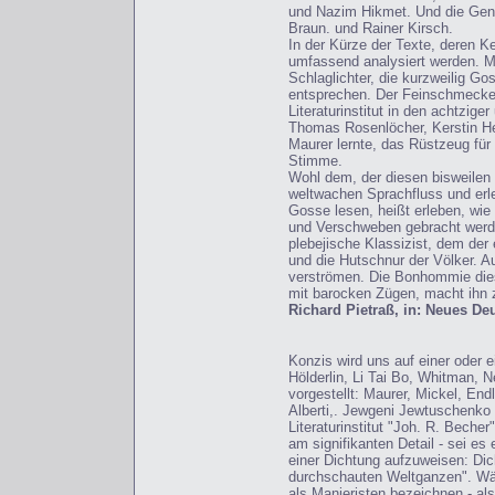
und Nazim Hikmet. Und die Gene
Braun. und Rainer Kirsch.
In der Kürze der Texte, deren Ke
umfassend analysiert werden. Me
Schlaglichter, die kurzweilig 
entsprechen. Der Feinschmecker
Literaturinstitut in den achtzi
Thomas Rosenlöcher, Kerstin He
Maurer lernte, das Rüstzeug für
Stimme.
Wohl dem, der diesen bisweilen 
weltwachen Sprachfluss und erl
Gosse lesen, heißt erleben, wi
und Verschweben gebracht werde
plebejische Klassizist, dem der
und die Hutschnur der Völker. A
verströmen. Die Bonhommie die
mit barocken Zügen, macht ihn z
Richard Pietraß, in: Neues De
Konzis wird uns auf einer oder e
Hölderlin, Li Tai Bo, Whitman, 
vorgestellt: Maurer, Mickel, End
Alberti,. Jewgeni Jewtuschenko
Literaturinstitut "Joh. R. Bech
am signifikanten Detail - sei es
einer Dichtung aufzuweisen: Di
durchschauten Weltganzen". Wär
als Manieristen bezeichnen - al