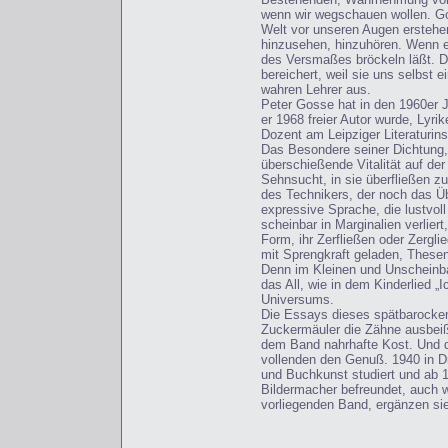
wenn wir wegschauen wollen. Gos
Welt vor unseren Augen erstehen
hinzusehen, hinzuhören. Wenn et
des Versmaßes bröckeln läßt. D
bereichert, weil sie uns selbst
wahren Lehrer aus.
Peter Gosse hat in den 1960er J
er 1968 freier Autor wurde, Lyri
Dozent am Leipziger Literaturin
Das Besondere seiner Dichtung, i
überschießende Vitalität auf der
Sehnsucht, in sie überfließen zu
des Technikers, der noch das Üb
expressive Sprache, die lustvol
scheinbar in Marginalien verlier
Form, ihr Zerfließen oder Zergl
mit Sprengkraft geladen, These
Denn im Kleinen und Unscheinb
das All, wie in dem Kinderlied „
Universums.
Die Essays dieses spätbarocken
Zuckermäuler die Zähne ausbeiße
dem Band nahrhafte Kost. Und d
vollenden den Genuß. 1940 in Dr
und Buchkunst studiert und ab 1
Bildermacher befreundet, auch w
vorliegenden Band, ergänzen si