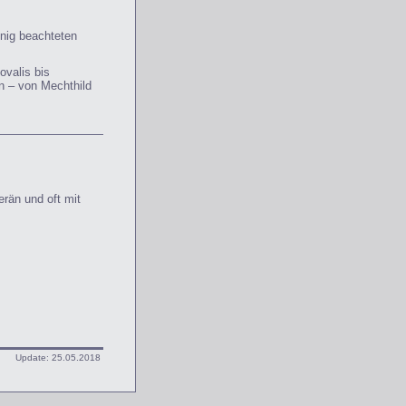
enig beachteten
valis bis
n – von Mechthild
erän und oft mit
Update:
25.05.2018