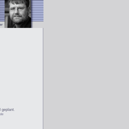
 geplant.
.de