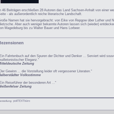
n 46 Beiträgen erschließen 28 Autoren das Land Sachsen-Anhalt von einer w
eite - als außerordentlich reiche literarische Landschaft.
roße Namen hat sie hervorgebracht: von Eike von Repgow über Luther und No
ietzsche. Aber auch weniger bekannte Autoren lassen sich (wieder) entdecke
on Magedeburg bis zu Walter Bauer und Hans Lorbeer.
Rezensionen
Ein Fahrtenbuch auf den Spuren der Dichter und Denker ... Serviert wird souv
euilletonistischer Eleganz."
itteldeutsche Zeitung
Der Gewinn ... die Vorstellung leider oft vergessener Literaten."
alberstädter Volksstimme
Ein Reiseführer der besonderen Art ..."
eißenfelser Zeitung
poliTEXTbüro
erstellung: