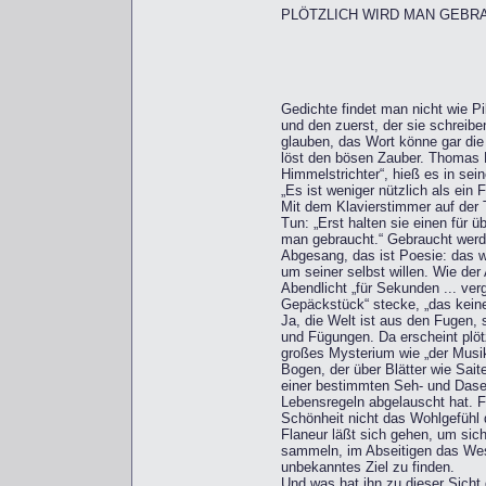
PLÖTZLICH WIRD MAN GEBR
Gedichte findet man nicht wie P
und den zuerst, der sie schreib
glauben, das Wort könne gar die
löst den bösen Zauber. Thomas B
Himmelstrichter“, hieß es in s
„Es ist weniger nützlich als ein
Mit dem Klavierstimmer auf der 
Tun: „Erst halten sie einen für üb
man gebraucht.“ Gebraucht werde
Abgesang, das ist Poesie: das w
um seiner selbst willen. Wie der
Abendlicht „für Sekunden ... ver
Gepäckstück“ stecke, „das kein
Ja, die Welt ist aus den Fugen,
und Fügungen. Da erscheint plöt
großes Mysterium wie „der Musi
Bogen, der über Blätter wie Sai
einer bestimmten Seh- und Das
Lebensregeln abgelauscht hat. F
Schönheit nicht das Wohlgefühl d
Flaneur läßt sich gehen, um sich
sammeln, im Abseitigen das Wes
unbekanntes Ziel zu finden.
Und was hat ihn zu dieser Sich