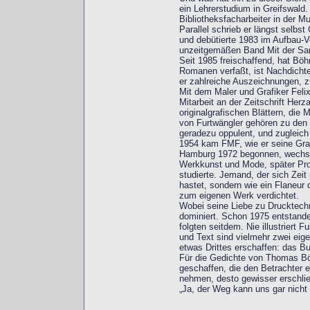
ein Lehrerstudium in Greifswald.
Bibliotheksfacharbeiter in der M
Parallel schrieb er längst selbst
und debütierte 1983 im Aufbau-
unzeitgemäßen Band Mit der Sa
Seit 1985 freischaffend, hat B
Romanen verfaßt, ist Nachdichter
er zahlreiche Auszeichnungen, 
Mit dem Maler und Grafiker Feli
Mitarbeit an der Zeitschrift Her
originalgrafischen Blättern, die
von Furtwängler gehören zu den b
geradezu oppulent, und zugleich 
1954 kam FMF, wie er seine Graf
Hamburg 1972 begonnen, wechsel
Werkkunst und Mode, später Prod
studierte. Jemand, der sich Zeit
hastet, sondern wie ein Flaneur
zum eigenen Werk verdichtet.
Wobei seine Liebe zu Drucktech
dominiert. Schon 1975 entstand
folgten seitdem. Nie illustriert
und Text sind vielmehr zwei eig
etwas Drittes erschaffen: das B
Für die Gedichte von Thomas Bö
geschaffen, die den Betrachter e
nehmen, desto gewisser erschlie
„Ja, der Weg kann uns gar nicht v