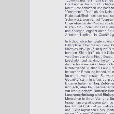
"Edition Ornament".
Ein kleines
Grafiken bei. Nicht nur Büchersa
rotem Lesebändchen und passend 
"Ornament": "Das Lob des Kalaue
Rudolstadt/Berlin seinem satirisch
Schonkost, wenn er auf "Vorurtei
Ungeliebten in der Provinz solidari
Kürze - für Zuhörer und Leser e
und Kollegen, ergänzt durch Bet
Annerose Kirchner, in:
Ostthüring
In bibliophobischen Zeiten blüht 
Bibliophilie. Über diesen Zweig
Matthias Biskupeks im quartus-V
bereuen. Sie heißt "Lob des Kal
versehen von Jens-Fietje Dwars..
Lesefaden und handmontiertem Eti
dem schön-geistigen Literatur-Bi
Kräutergarten" (Faber & Faber);
heilsamen Erbauung lesend infun
Im ersten, von ernstem Schwarz 
Gedankensammlung aus zehn Ja
Eigenschaften an Tag. Zuförders
ironisch, aber kein permanente
zur Ironie gehört. Drittens: H
Leserunterhaltung sind Biskupe
Menschen in ihren Ver- und Ent
Fragen unserer jüngeren Zeit na
beantwortet Biskupek mit geboten
das (Geheim)Wissen eines uneitl
seiner "Für- und Widerreden", ge