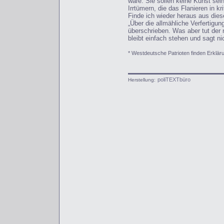
wäre. Sie sollen keine Kunst sein
Irrtümern, die das Flanieren in 
Finde ich wieder heraus aus die
„Über die allmähliche Verfertigu
überschrieben. Was aber tut der
bleibt einfach stehen und sagt n
* Westdeutsche Patrioten finden Erkläru
poliTEXTbüro
Herstellung: