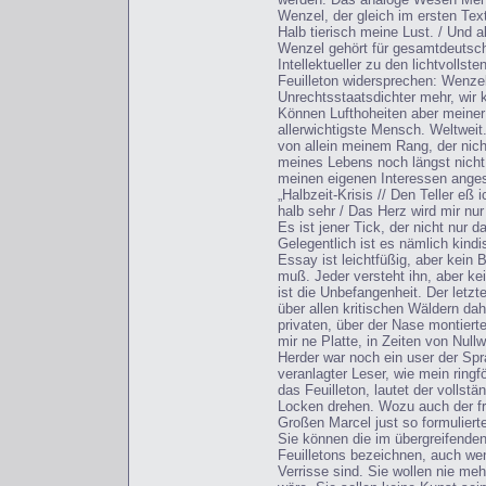
Wenzel, der gleich im ersten Text
Halb tierisch meine Lust. / Und al
Wenzel gehört für gesamtdeutsch
Intellektueller zu den lichtvolls
Feuilleton widersprechen: Wenzel
Unrechtsstaatsdichter mehr, wi
Können Lufthoheiten aber meiner 
allerwichtigste Mensch. Weltweit.
von allein meinem Rang, der nich
meines Lebens noch längst nicht 
meinen eigenen Interessen angeste
„Halbzeit-Krisis // Den Teller eß 
halb sehr / Das Herz wird mir nur
Es ist jener Tick, der nicht nu
Gelegentlich ist es nämlich kind
Essay ist leichtfüßig, aber kein
muß. Jeder versteht ihn, aber ke
ist die Unbefangenheit. Der letzt
über allen kritischen Wäldern da
privaten, über der Nase montiert
mir ne Platte, in Zeiten von Nu
Herder war noch ein user der Sp
veranlagter Leser, wie mein rin
das Feuilleton, lautet der vollst
Locken drehen. Wozu auch der frö
Großen Marcel just so formulierte
Sie können die im übergreifenden 
Feuilletons bezeichnen, auch we
Verrisse sind. Sie wollen nie me