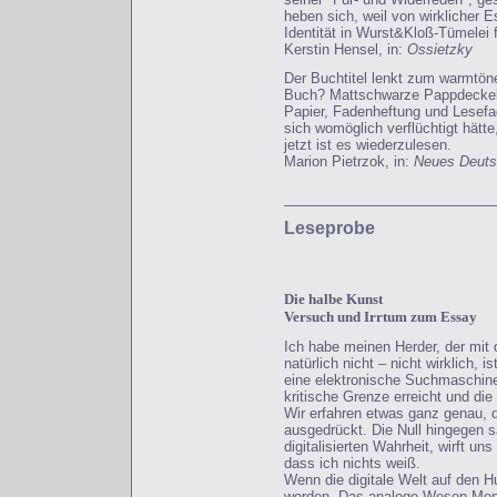
heben sich, weil von wirklicher Es
Identität in Wurst&Kloß-Tümelei f
Kerstin Hensel, in:
Ossietzky
Der Buchtitel lenkt zum warmtön
Buch? Mattschwarze Pappdeckel, h
Papier, Fadenheftung und Lesef
sich womöglich verflüchtigt hätt
jetzt ist es wiederzulesen.
Marion Pietrzok, in:
Neues Deuts
Leseprobe
Die
halbe Kunst
Versuch und Irrtum zum Essay
Ich habe meinen Herder, der mit
natürlich nicht – nicht wirklich, 
eine elektronische Suchmaschine
kritische Grenze erreicht und die 
Wir erfahren etwas ganz genau, da
ausgedrückt. Die Null hingegen sa
digitalisierten Wahrheit, wirft u
dass ich nichts weiß.
Wenn die digitale Welt auf den 
werden. Das analoge Wesen Mensc